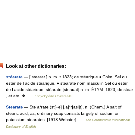
Look at other dictionaries:
stéarate
— [ stearat ] n. m. • 1823; de stéarique ♦ Chim. Sel ou
ester de l acide stéarique. ● stéarate nom masculin Sel ou ester
de l acide stéarique. stéarate [steaʀat] n. m. ÉTYM. 1823; de stéar
, et ate. ❖ …
Encyclopédie Universelle
Stearate
— Ste a*rate (st[=e] [.a]*r[asl]t), n. (Chem.) A salt of
stearic acid; as, ordinary soap consists largely of sodium or
potassium stearates. [1913 Webster] …
The Collaborative International
Dictionary of English