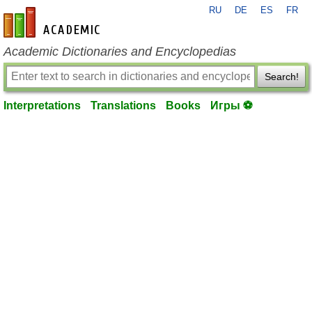
RU
DE
ES
FR
en-academic.com
Academic Dictionaries and Encyclopedias
Search!
Interpretations
Translations
Books
Игры ⚽