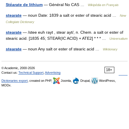
Stéarate de lithium
— Général No CAS …
Wikipédia en Français
stearate
— noun Date: 1839 a salt or ester of stearic acid …
New
Collegiate Dictionary
stearate
— /stee euh rayt , stear ayt/, n. Chem. a salt or ester of
stearic acid. [1835 45; STEAR(IC ACID) + ATE2] * * * …
Universalium
stearate
— noun Any salt or ester of stearic acid …
Wiktionary
© Academic, 2000-2026
18+
Contact us:
Technical Support
,
Advertising
Dictionaries export
, created on PHP,
Joomla,
Drupal,
WordPress,
MODx.