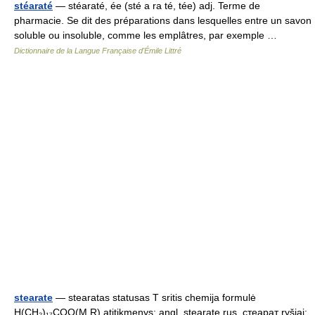
stéaraté
— stéaraté, ée (sté a ra té, tée) adj. Terme de
pharmacie. Se dit des préparations dans lesquelles entre un savon
soluble ou insoluble, comme les emplâtres, par exemple …
Dictionnaire de la Langue Française d'Émile Littré
stearate
— stearatas statusas T sritis chemija formulė
H(CH₂)₁₇COO(M,R) atitikmenys: angl. stearate rus. стеарат ryšiai: