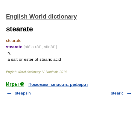
English World dictionary
stearate
stearate
stearate
[stē′ə rāt΄, stir′āt΄]
n.
a salt or ester of stearic acid
English World dictionary
.
V. Neufeldt
.
2014
.
Игры ⚽
Поможем написать реферат
steapsin
stearic